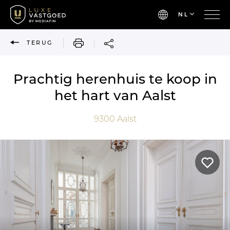
NL
AFDRUKKEN
TERUG
Prachtig herenhuis te koop in
het hart van Aalst
9300
Aalst