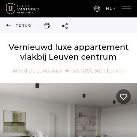
NL
AFDRUKKEN
TERUG
Vernieuwd luxe appartement
vlakbij Leuven centrum
Alfred Delaunoislaan 16 bus 0201,
3001
Leuven