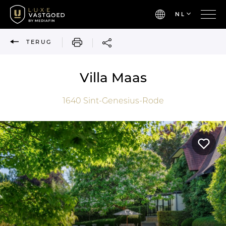
NL
AFDRUKKEN
TERUG
Villa Maas
1640
Sint-Genesius-Rode