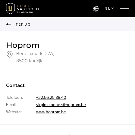
NL
TERUG
Hoprom
Beneluxpark 27A,
8500 Kortrijk
Contact
Telefoon:
+32.56.25.88.40
Email:
virginie.bohez@hoprom.be
Website:
www.hoprom.be