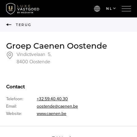
NL
TERUG
Groep Caenen Oostende
Vindictivelaan 5,
8400 Oostende
Contact
Telefoon:
+32.59.40.40.30
Email:
oostende@caenen.be
Website:
www.caenen.be