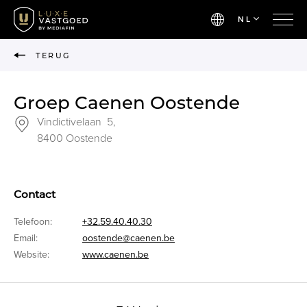
NL
TERUG
Groep Caenen Oostende
Vindictivelaan 5,
8400 Oostende
Contact
Telefoon:
+32.59.40.40.30
Email:
oostende@caenen.be
Website:
www.caenen.be