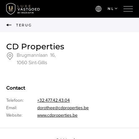
NL
TERUG
CD Properties
Brugmannlaan 16,
1060 Sint-Gillis
Contact
Telefoon:
+32.477.42.43.04
Email:
dorothee@cdproperties.be
Website:
www.cdproperties.be