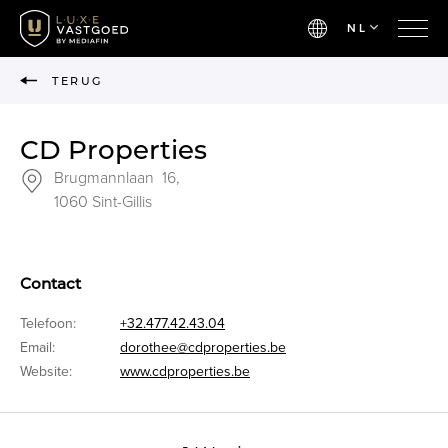
NL
TERUG
CD Properties
Brugmannlaan 16,
1060 Sint-Gillis
Contact
Telefoon:
+32.477.42.43.04
Email:
dorothee@cdproperties.be
Website:
www.cdproperties.be