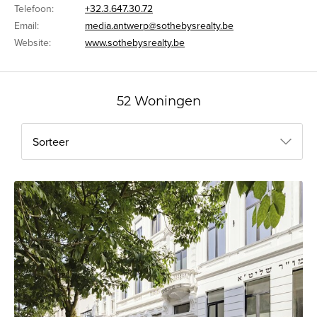
Telefoon:
+32.3.647.30.72
Email:
media.antwerp@sothebysrealty.be
Website:
www.sothebysrealty.be
52 Woningen
Sorteer