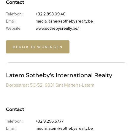
Contact
Telefoon:
+32.2.898.09.40
Email:
media.lasne@sothebysrealty.be
Website:
www.sothebysrealty.be/
BEKIJK 18 WONINGEN
Latem Sotheby's International Realty
Dorpsstraat 50-52, 9831 Sint Martens-Latem
Contact
Telefoon:
+32.9.296.57.77
Email:
media.latem@sothebysrealty.be