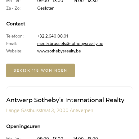
Ma - Vr:
09.00 - 13.00
—
14.00 - 18.30
Za - Zo:
Gesloten
Contact
Telefoon:
+32.2.640.08.01
Email:
media.brussels@sothebysrealty.be
Website:
www.sothebysrealty.be
BEKIJK 118 WONINGEN
Antwerp Sotheby’s International Realty
Lange Gasthuisstraat 3, 2000 Antwerpen
Openingsuren
Ma - Vr:
09.00 - 13.00
—
14.00 - 18.00