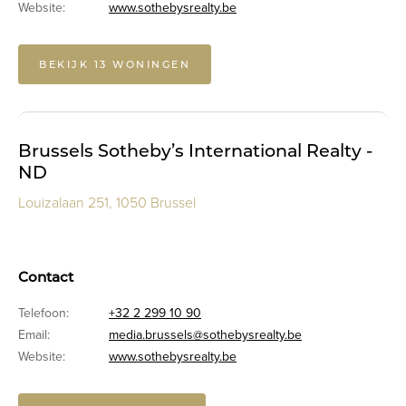
Website:
www.sothebysrealty.be
BEKIJK 13 WONINGEN
Brussels Sotheby’s International Realty -
ND
Louizalaan 251, 1050 Brussel
Contact
Telefoon:
+32 2 299 10 90
Email:
media.brussels@sothebysrealty.be
Website:
www.sothebysrealty.be