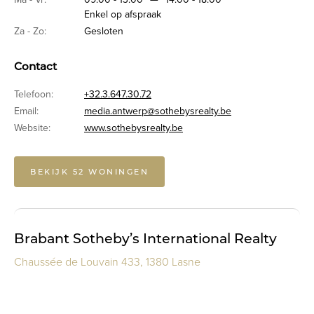
Enkel op afspraak
Za - Zo:
Gesloten
Contact
Telefoon:
+32.3.647.30.72
Email:
media.antwerp@sothebysrealty.be
Website:
www.sothebysrealty.be
BEKIJK 52 WONINGEN
Brabant Sotheby’s International Realty
Chaussée de Louvain 433, 1380 Lasne