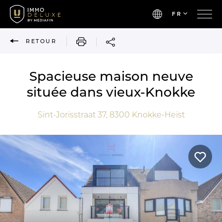
FR
IMPRIMER
RETOUR
Spacieuse maison neuve
située dans vieux-Knokke
Sint-Jorisstraat 37,
8300
Knokke-Heist