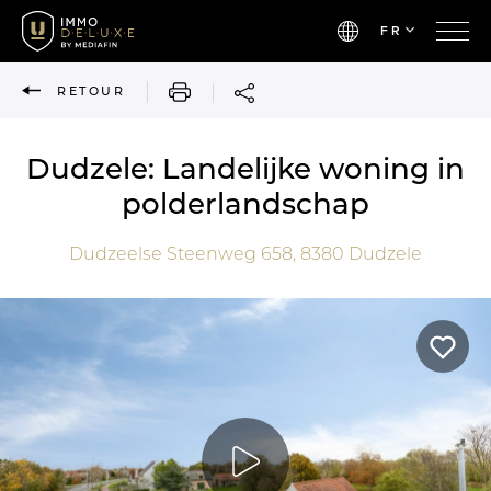
FR
IMPRIMER
RETOUR
Dudzele: Landelijke woning in
polderlandschap
Dudzeelse Steenweg 658,
8380
Dudzele