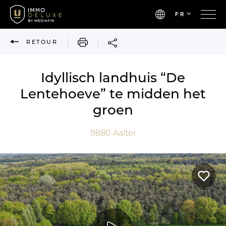
FR
IMPRIMER
RETOUR
Idyllisch landhuis “De
Lentehoeve” te midden het
groen
9880
Aalter