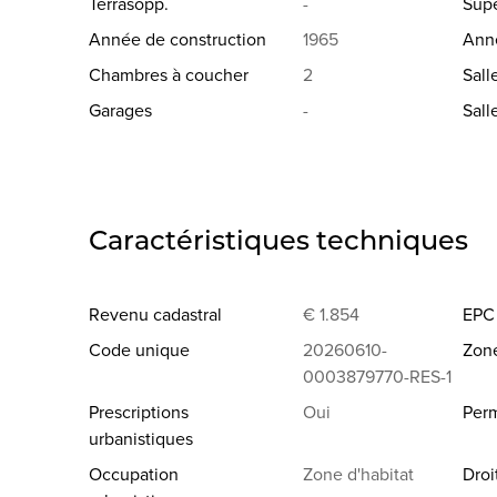
Terrasopp.
-
Supe
Année de construction
1965
Ann
Chambres à coucher
2
Sall
Garages
-
Sall
Caractéristiques techniques
Revenu cadastral
€ 1.854
EPC
Code unique
20260610-
Zon
0003879770-RES-1
Prescriptions
Oui
Perm
urbanistiques
Occupation
Zone d'habitat
Droi