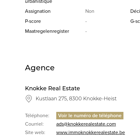
urbanistique
Assignation
Non
Déci
P-score
-
G-sc
Maatregelenregister
-
Agence
Knokke Real Estate
Kustlaan 275, 8300 Knokke-Heist
Téléphone:
Courriel:
ads@knokkerealestate.com
Site web:
www.immoknokkerealestate.be