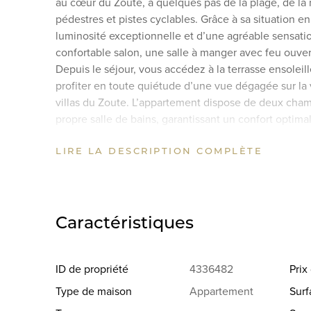
au cœur du Zoute, à quelques pas de la plage, de la
pédestres et pistes cyclables. Grâce à sa situation e
luminosité exceptionnelle et d’une agréable sensati
confortable salon, une salle à manger avec feu ouver
Depuis le séjour, vous accédez à la terrasse ensoleil
profiter en toute quiétude d’une vue dégagée sur la
villas du Zoute. L’appartement dispose de deux cha
propre salle de bains, garantissant un confort optima
également une cave privative ainsi que la possibilité
LIRE LA DESCRIPTION COMPLÈTE
résidence. Pour toute information complémentaire, n
Estate.
Caractéristiques
ID de propriété
4336482
Pri
Type de maison
Appartement
Surf