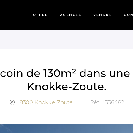
OFFRE
AGENCES
VENDRE
CO
oin de 130m² dans une v
Knokke-Zoute.
8300
Knokke-Zoute
—
Réf.
4336482