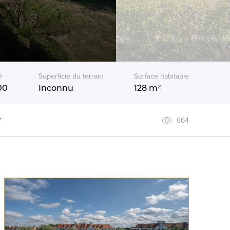
é
Superficie du terrain
Surface habitable
00
Inconnu
128 m²
664
E