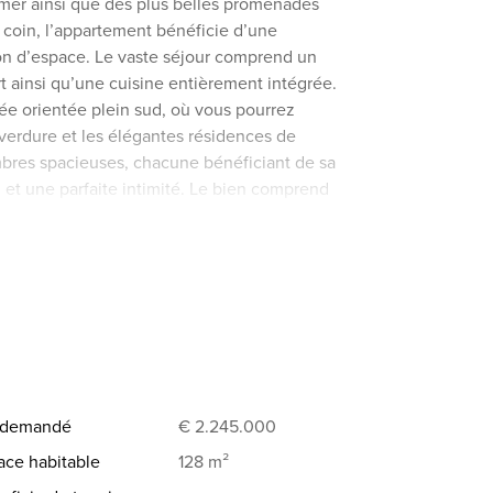
 mer ainsi que des plus belles promenades
n coin, l’appartement bénéficie d’une
on d’espace. Le vaste séjour comprend un
t ainsi qu’une cuisine entièrement intégrée.
lée orientée plein sud, où vous pourrez
 verdure et les élégantes résidences de
mbres spacieuses, chacune bénéficiant de sa
l et une parfaite intimité. Le bien comprend
 d’acquérir un double garage au sein de la
'hésitez pas à contacter Knokke Real
x demandé
€ 2.245.000
ace habitable
128 m²