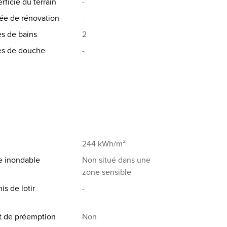
rficie du terrain
-
ée de rénovation
-
es de bains
2
es de douche
-
244 kWh/m²
e inondable
Non situé dans une
zone sensible
is de lotir
-
t de préemption
Non