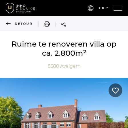
FR
IMPRIMER
RETOUR
Ruime te renoveren villa op
ca. 2.800m²
8580
Avelgem