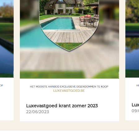
Lux
Luxevastgoed krant zomer 2023
09/
22/06/2023