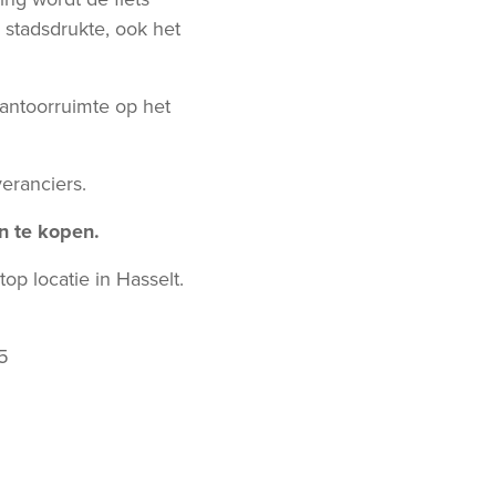
 stadsdrukte, ook het
kantoorruimte op het
eranciers.
n te kopen.
op locatie in Hasselt.
5