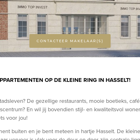
CONTACTEER MAKELAAR(S)
APPARTEMENTEN OP DE KLEINE RING IN HASSELT!
stadsleven? De gezellige restaurants, mooie boetieks, cafés
scentrum? En wil jij bovendien stijl- en kwaliteitsvol wone
ts voor jou!
ent buiten en je bent meteen in hartje Hasselt. De kleine 
ar vervoer is vlak voor de deur en door zijn centrale ligg