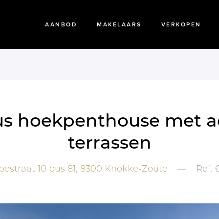
AANBOD
MAKELAARS
VERKOPEN
ueus hoekpenthouse me
terrassen
estraat 10 bus 81,
8300
Knokke-Zoute
—
Ref.