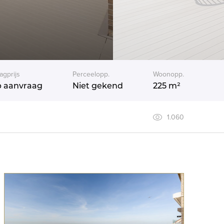
agprijs
Perceelopp.
Woonopp.
 aanvraag
Niet gekend
225 m²
1.060