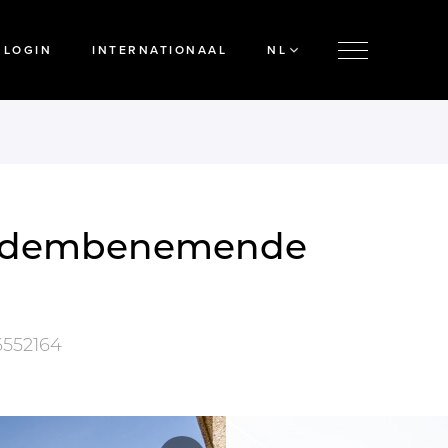
LOGIN
INTERNATIONAAL
NL
t adembenemende
6552164