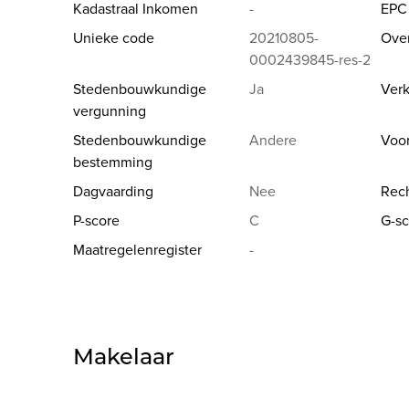
Kadastraal Inkomen
-
EPC
Unieke code
20210805-
Ove
0002439845-res-2
Stedenbouwkundige
Ja
Verk
vergunning
Stedenbouwkundige
Andere
Voo
bestemming
Dagvaarding
Nee
Rech
P-score
C
G-sc
Maatregelenregister
-
Makelaar