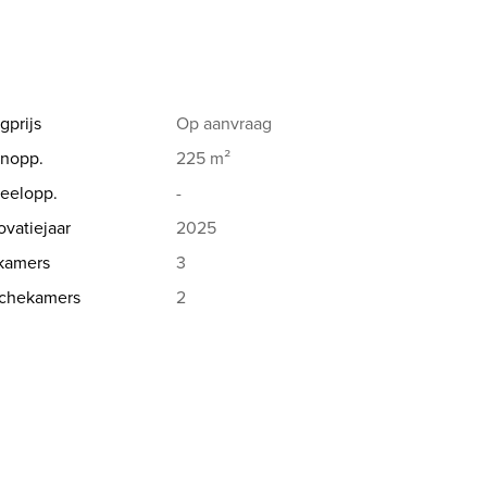
gprijs
Op aanvraag
nopp.
225 m²
eelopp.
-
vatiejaar
2025
kamers
3
chekamers
2