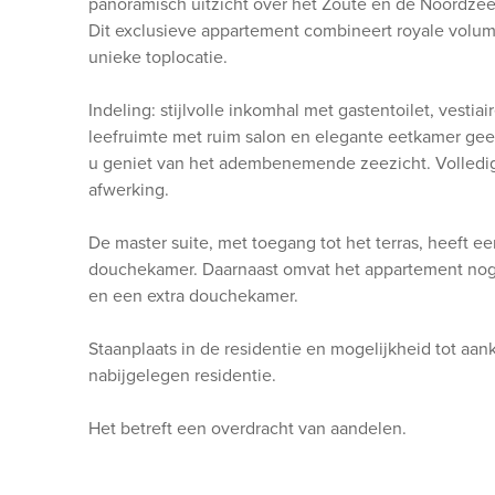
panoramisch uitzicht over het Zoute en de Noordzee
Dit exclusieve appartement combineert royale volume
unieke toplocatie.
Indeling: stijlvolle inkomhal met gastentoilet, vestiai
leefruimte met ruim salon en elegante eetkamer geeft
u geniet van het adembenemende zeezicht. Volledi
afwerking.
De master suite, met toegang tot het terras, heeft e
douchekamer. Daarnaast omvat het appartement nog
en een extra douchekamer.
Staanplaats in de residentie en mogelijkheid tot aa
nabijgelegen residentie.
Het betreft een overdracht van aandelen.