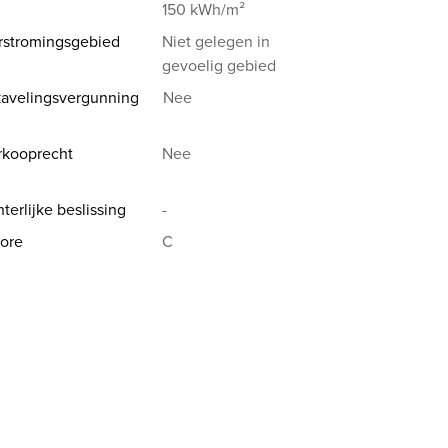
150 kWh/m²
rstromingsgebied
Niet gelegen in
gevoelig gebied
avelingsvergunning
Nee
rkooprecht
Nee
terlijke beslissing
-
ore
C