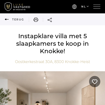
NL
AFDRUKKEN
TERUG
Instapklare villa met 5
slaapkamers te koop in
Knokke!
Oostkerkestraat 30A,
8300
Knokke-Heist