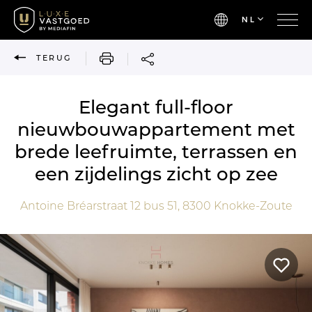
NL
AFDRUKKEN
TERUG
Elegant full-floor
nieuwbouwappartement met
brede leefruimte, terrassen en
een zijdelings zicht op zee
Antoine Bréarstraat 12 bus 51,
8300
Knokke-Zoute