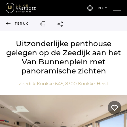
NL
AFDRUKKEN
TERUG
Uitzonderlijke penthouse
gelegen op de Zeedijk aan het
Van Bunnenplein met
panoramische zichten
Zeedijk-Knokke 645,
8300
Knokke-Heist