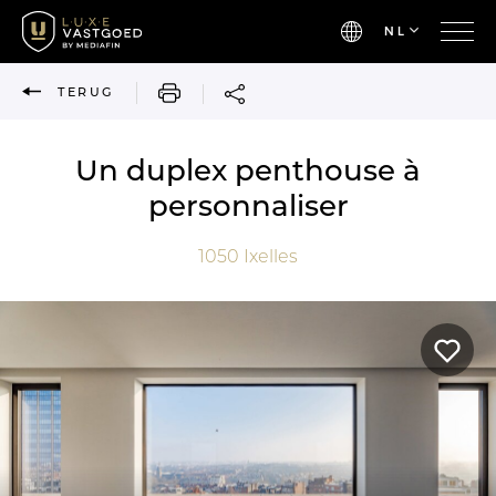
NL
AFDRUKKEN
TERUG
Un duplex penthouse à
personnaliser
1050
Ixelles