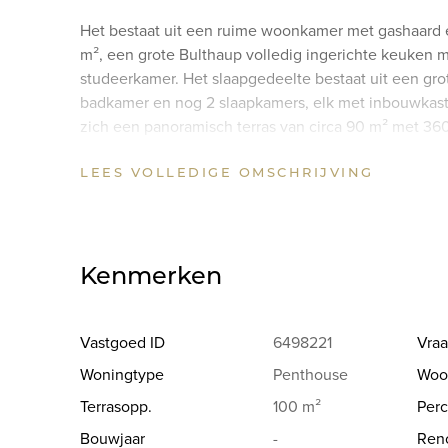
Het bestaat uit een ruime woonkamer met gashaard en
m², een grote Bulthaup volledig ingerichte keuken 
studeerkamer. Het slaapgedeelte bestaat uit een gr
badkamer en nog 2 slaapkamers, elk met inbouwkast
zich een panoramisch terras van circa 90 m² met 360
Zoniënwoud. Een kelder en een grote garage voor 
LEES VOLLEDIGE OMSCHRIJVING
Andere kenmerken: beveiligde lifttoegang, gepantse
airconditioning in 2 slaapkamers, GMV, individuele 
De wijk Trois Couleurs is een zeer aangename gezi
Kenmerken
het een overvloed aan kleine winkels en boetiekjes
openbaar vervoer.
Vastgoed ID
6498221
Vraa
Voor meer informatie kunt u contact opnemen met C
Woningtype
Penthouse
Woo
Terrasopp.
100 m²
Perc
Bouwjaar
-
Reno