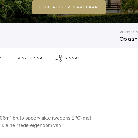
CONTACTEER MAKELAAR
Vraagprij
Op aan
CH
MAKELAAR
KAART
a 206m² bruto oppervlakte (wegens EPC) met
en kleine mede-eigendom van 4