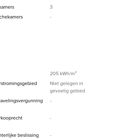
kamers
3
chekamers
-
205 kWh/m²
rstromingsgebied
Niet gelegen in
gevoelig gebied
avelingsvergunning
-
rkooprecht
-
terlijke beslissing
-