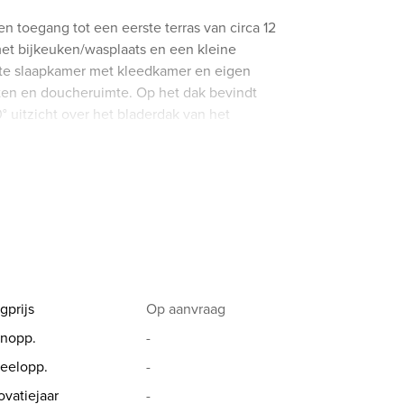
 toegang tot een eerste terras van circa 12
met bijkeuken/wasplaats en een kleine
ote slaapkamer met kleedkamer en eigen
en en doucheruimte. Op het dak bevindt
° uitzicht over het bladerdak van het
een auto maken deze woning compleet.
rde deur, alarm, ingebouwde luidsprekers,
verwarmingsketel.
nswijk. Grenzend aan het Zoniënwoud heeft
, evenals goede verbindingen met het
gprijs
Op aanvraag
orinne Thumelaire op +32 (0) 498 237 935.
nopp.
-
eelopp.
-
vatiejaar
-