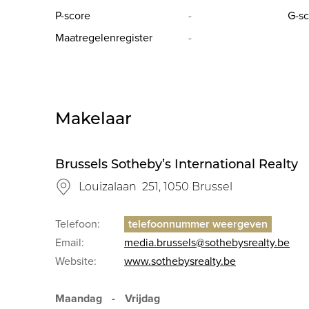
P-score
-
G-sc
Maatregelenregister
-
Makelaar
Brussels Sotheby’s International Realty
Louizalaan 251, 1050 Brussel
Telefoon:
Email:
media.brussels@sothebysrealty.be
Website:
www.sothebysrealty.be
Maandag
-
Vrijdag