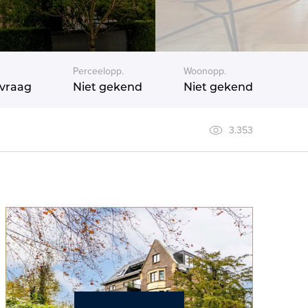
s
Perceelopp.
Woonopp.
vraag
Niet gekend
Niet gekend
3.353