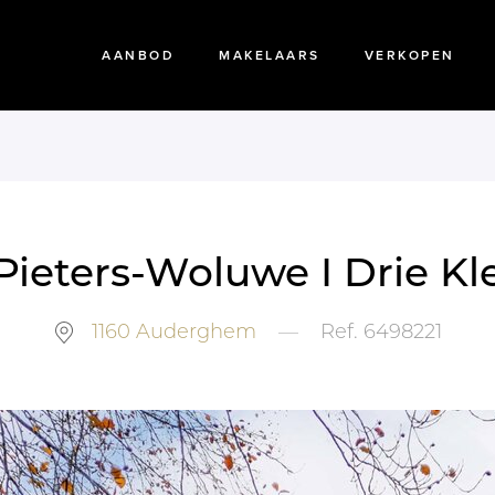
AANBOD
MAKELAARS
VERKOPEN
Pieters-Woluwe I Drie K
1160
Auderghem
—
Ref.
6498221