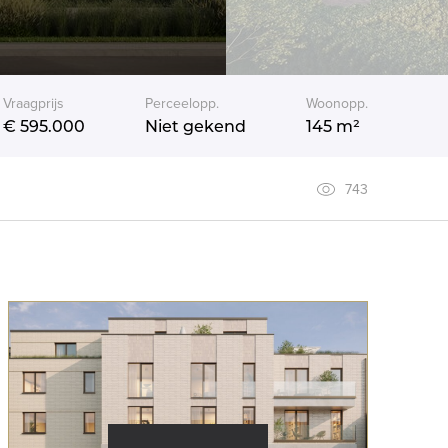
Vraagprijs
Perceelopp.
Woonopp.
€ 595.000
Niet gekend
145 m²
743