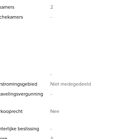
kamers
2
chekamers
-
15/34.34.54.
 voor een gratis waardebepaling van uw
-
rstromingsgebied
Niet medegedeeld
avelingsvergunning
-
rkooprecht
Nee
terlijke beslissing
-
ore
A