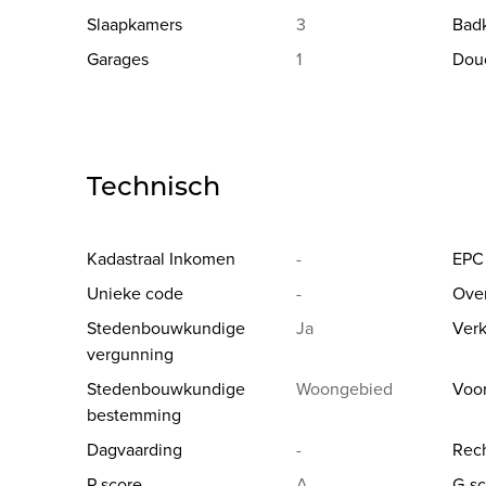
Slaapkamers
3
Bad
Deze prijzen exclusief btw en registratierechten.
Garages
1
Dou
Meer info via Jean.Heylen@imovastgoed.be of via 0
U kan Imo Vastgoed steeds vrijblijvend contacteren
woning.
Technisch
Kadastraal Inkomen
-
EPC
Unieke code
-
Ove
Stedenbouwkundige
Ja
Verk
vergunning
Stedenbouwkundige
Woongebied
Voo
bestemming
Dagvaarding
-
Rech
P-score
A
G-sc