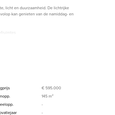
 licht en duurzaamheid. De lichtrijke
u volop kan genieten van de namiddag- en
efruimtes
loerverwarming
laadpunt voor elektrische voertuigen
n en fietsenberging voorzien
holen en openbaar vervoer
sel via E19 en trein
heid en woonkwaliteit
gprijs
€ 595.000
rgiezuinig en centraal wil wonen in een
nopp.
145 m²
eelopp.
-
 €20.000*
vatiejaar
-