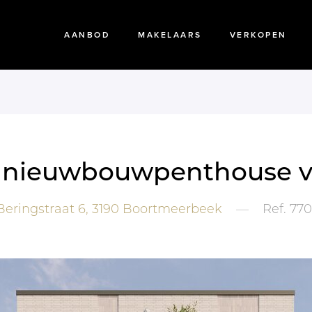
AANBOD
MAKELAARS
VERKOPEN
ke nieuwbouwpenthouse v
eringstraat 6,
3190
Boortmeerbeek
—
Ref.
770