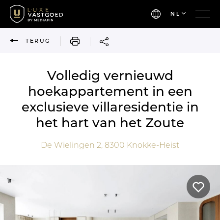
NL
AFDRUKKEN
TERUG
Volledig vernieuwd
hoekappartement in een
exclusieve villaresidentie in
het hart van het Zoute
De Wielingen 2,
8300
Knokke-Heist