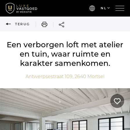
NL
AFDRUKKEN
TERUG
Een verborgen loft met atelier
en tuin, waar ruimte en
karakter samenkomen.
Antwerpsestraat 109,
2640
Mortsel