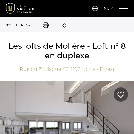
NL
AFDRUKKEN
TERUG
Les lofts de Molière - Loft n° 8
en duplexe
Rue du Zodiaque 40,
1190
Uccle - Forest