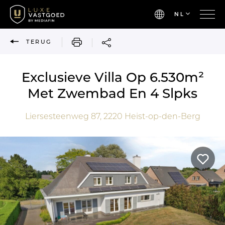
NL
AFDRUKKEN
TERUG
Exclusieve Villa Op 6.530m²
Met Zwembad En 4 Slpks
Liersesteenweg 87,
2220
Heist-op-den-Berg