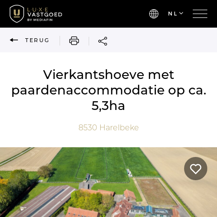
NL
AFDRUKKEN
TERUG
Vierkantshoeve met
paardenaccommodatie op ca.
5,3ha
8530
Harelbeke