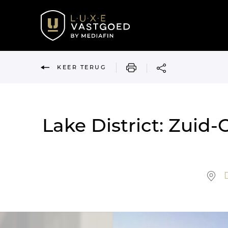
AFDRUKKEN
KEER TERUG
Lake District: Zuid
D