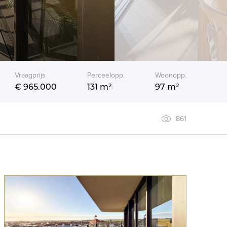
Vraagprijs
Perceelopp.
Woonopp.
€ 965.000
131 m²
97 m²
861