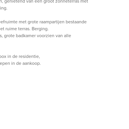
n, genietend van een groot zonneterras met
ing.
eefruimte met grote raampartijen bestaande
t ruime terras. Berging.
s, grote badkamer voorzien van alle
ox in de residentie,
grepen in de aankoop.