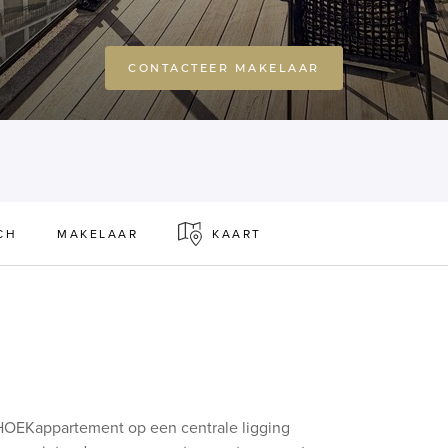
CONTACTEER MAKELAAR
CH
MAKELAAR
KAART
s HOEKappartement op een centrale ligging