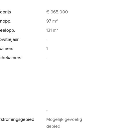
gprijs
€ 965.000
nopp.
97 m²
eelopp.
131 m²
vatiejaar
-
kamers
1
chekamers
-
-
rstromingsgebied
Mogelijk gevoelig
gebied