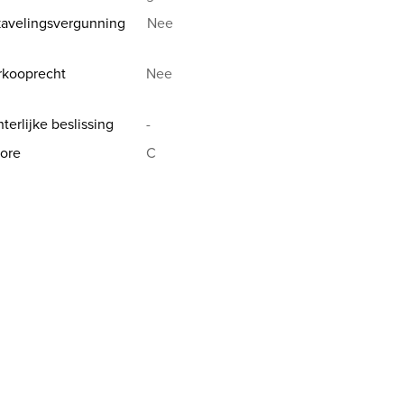
avelingsvergunning
Nee
rkooprecht
Nee
terlijke beslissing
-
ore
C