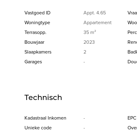
Vastgoed ID
Appt. 4.65
Vraa
Woningtype
Appartement
Woo
Terrasopp.
35 m²
Perc
Bouwjaar
2023
Reno
Slaapkamers
2
Bad
Garages
-
Dou
Technisch
Kadastraal Inkomen
-
EPC
Unieke code
-
Ove