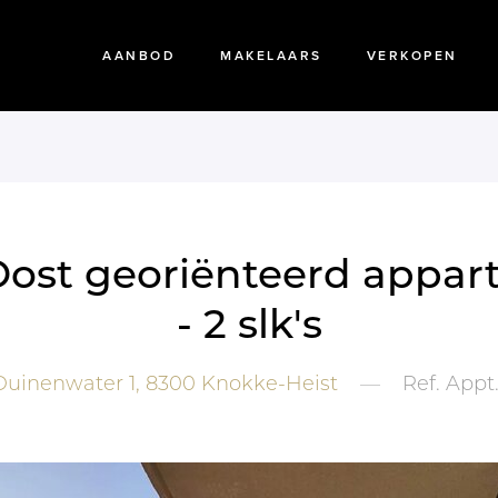
AANBOD
MAKELAARS
VERKOPEN
-Oost georiënteerd appa
- 2 slk's
uinenwater 1,
8300
Knokke-Heist
—
Ref.
Appt.