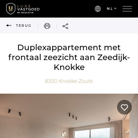
NL
AFDRUKKEN
TERUG
Duplexappartement met
frontaal zeezicht aan Zeedijk-
Knokke
8300
Knokke Zoute