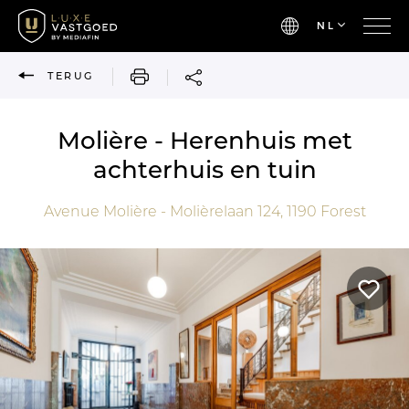
NL
AFDRUKKEN
TERUG
Molière - Herenhuis met
achterhuis en tuin
Avenue Molière - Molièrelaan 124,
1190
Forest