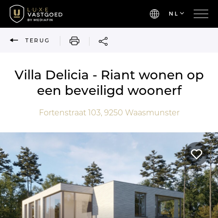
NL
AFDRUKKEN
TERUG
Villa Delicia - Riant wonen op
een beveiligd woonerf
Fortenstraat 103,
9250
Waasmunster