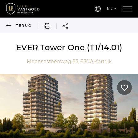
NL
AFDRUKKEN
TERUG
EVER Tower One (T1/14.01)
Meensesteenweg 85,
8500
Kortrijk