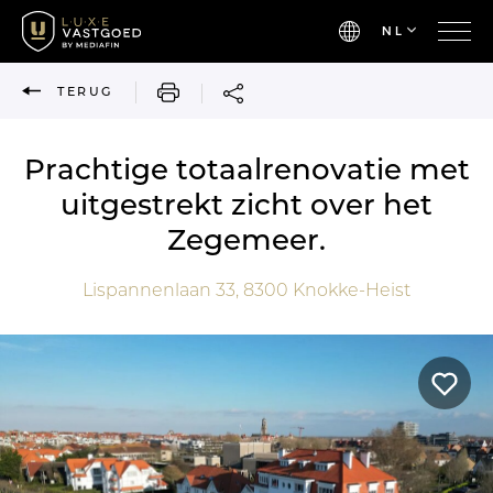
NL
AFDRUKKEN
TERUG
Prachtige totaalrenovatie met
uitgestrekt zicht over het
Zegemeer.
Lispannenlaan 33,
8300
Knokke-Heist