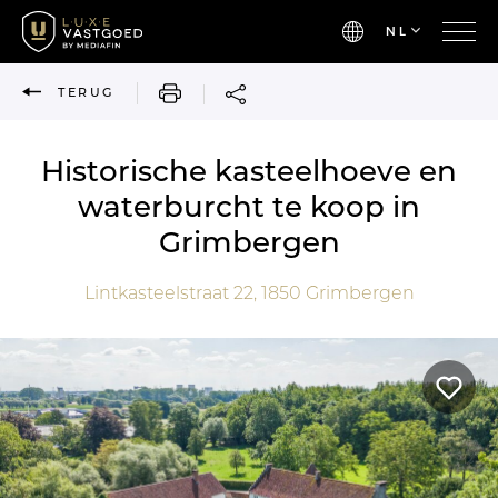
NL
AFDRUKKEN
TERUG
Historische kasteelhoeve en
waterburcht te koop in
Grimbergen
Lintkasteelstraat 22,
1850
Grimbergen