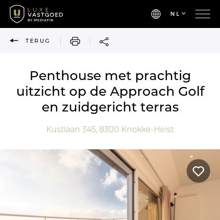
NL
AFDRUKKEN
TERUG
Penthouse met prachtig
uitzicht op de Approach Golf
en zuidgericht terras
Kustlaan 345,
8300
Knokke-Heist