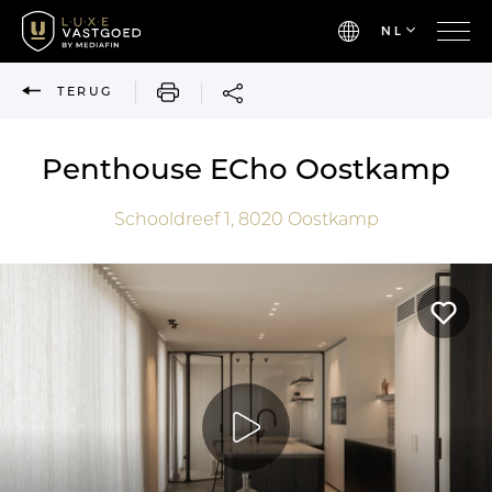
NL
AFDRUKKEN
TERUG
Penthouse ECho Oostkamp
Schooldreef 1,
8020
Oostkamp