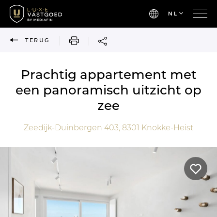
NL
AFDRUKKEN
TERUG
Prachtig appartement met
een panoramisch uitzicht op
zee
Zeedijk-Duinbergen 403,
8301
Knokke-Heist