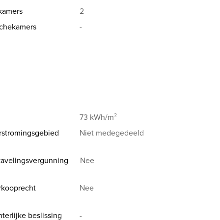
elpt je graag: nathan.dillen@copper.be***
kamers
2
chekamers
-
73 kWh/m²
rstromingsgebied
Niet medegedeeld
avelingsvergunning
Nee
rkooprecht
Nee
terlijke beslissing
-