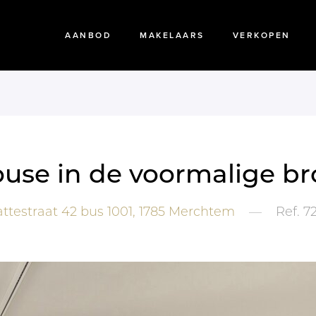
AANBOD
MAKELAARS
VERKOPEN
ouse in de voormalige br
ttestraat 42 bus 1001,
1785
Merchtem
—
Ref.
7