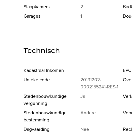
***Wil je meer info of wens je een afspraak? Nathan h
Slaapkamers
2
Bad
Garages
1
Dou
Technisch
Kadastraal Inkomen
-
EPC
Unieke code
20191202-
Ove
0002155241-RES-1
Stedenbouwkundige
Ja
Verk
vergunning
Stedenbouwkundige
Andere
Voo
bestemming
Dagvaarding
Nee
Rech