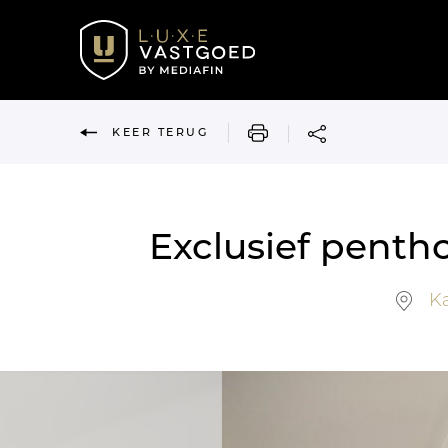
AFDRUKKEN
KEER TERUG
Exclusief penth
Ka