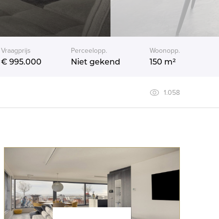
Vraagprijs
Perceelopp.
Woonopp.
€ 995.000
Niet gekend
150 m²
1.058