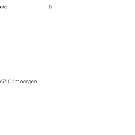
ore
B
1853 Grimbergen