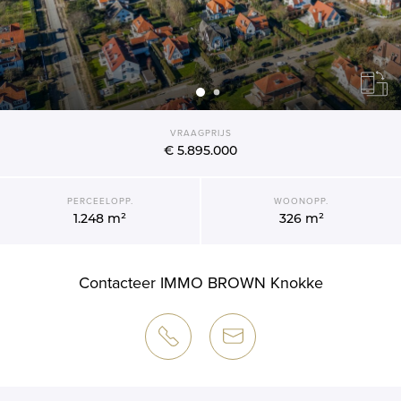
VRAAGPRIJS
€ 5.895.000
PERCEELOPP.
WOONOPP.
1.248 m²
326 m²
Contacteer IMMO BROWN Knokke