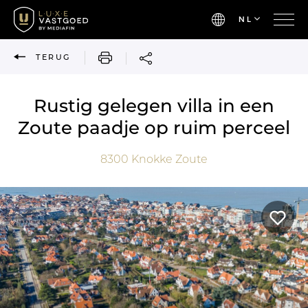
NL
AFDRUKKEN
TERUG
Rustig gelegen villa in een
Zoute paadje op ruim perceel
8300
Knokke Zoute