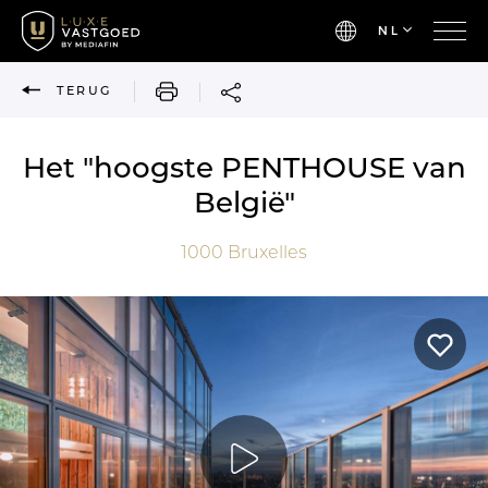
NL
AFDRUKKEN
TERUG
Het "hoogste PENTHOUSE van
België"
1000
Bruxelles