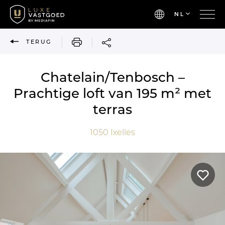
NL
AFDRUKKEN
TERUG
Chatelain/Tenbosch –
Prachtige loft van 195 m² met
terras
1050
Ixelles