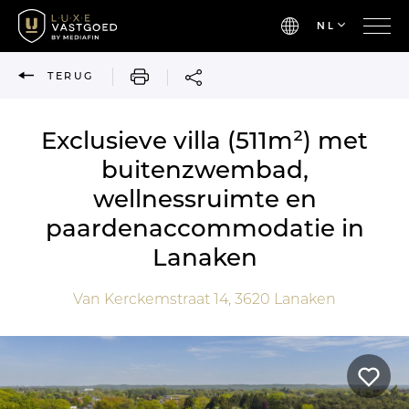
NL
AFDRUKKEN
TERUG
Exclusieve villa (511m²) met
buitenzwembad,
wellnessruimte en
paardenaccommodatie in
Lanaken
Van Kerckemstraat 14,
3620
Lanaken