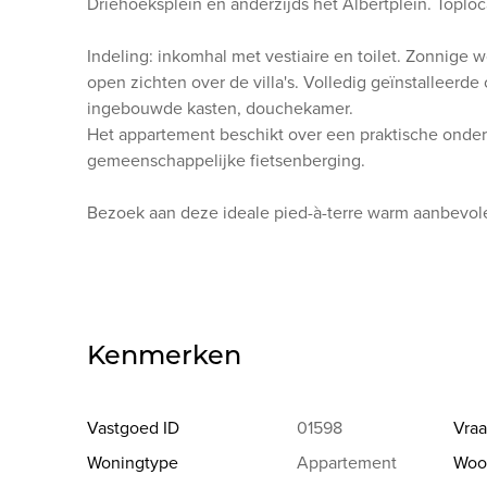
Driehoeksplein en anderzijds het Albertplein. Toploc
Indeling: inkomhal met vestiaire en toilet. Zonnig
open zichten over de villa's. Volledig geïnstalleer
ingebouwde kasten, douchekamer.
Het appartement beschikt over een praktische onde
gemeenschappelijke fietsenberging.
Bezoek aan deze ideale pied-à-terre warm aanbevol
Kenmerken
Vastgoed ID
01598
Vraa
Woningtype
Appartement
Woo