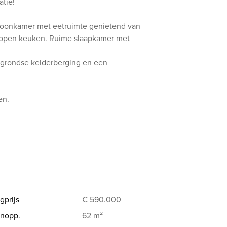
atie!
e woonkamer met eetruimte genietend van
de open keuken. Ruime slaapkamer met
rgrondse kelderberging en een
en.
gprijs
€ 590.000
nopp.
62 m²