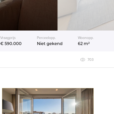
Vraagprijs
Perceelopp.
Woonopp.
€ 590.000
Niet gekend
62 m²
703