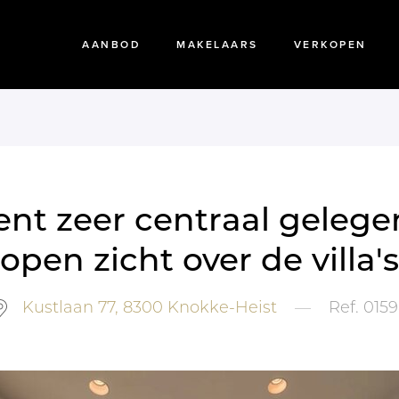
AANBOD
MAKELAARS
VERKOPEN
t zeer centraal gelege
open zicht over de villa's
Kustlaan 77,
8300
Knokke-Heist
—
Ref.
0159