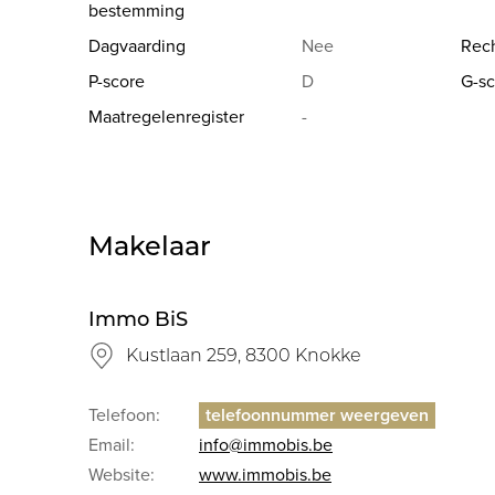
bestemming
Dagvaarding
Nee
Rech
P-score
D
G-sc
Maatregelenregister
-
Makelaar
Immo BiS
Kustlaan 259, 8300 Knokke
Telefoon:
Email:
info@immobis.be
Website:
www.immobis.be