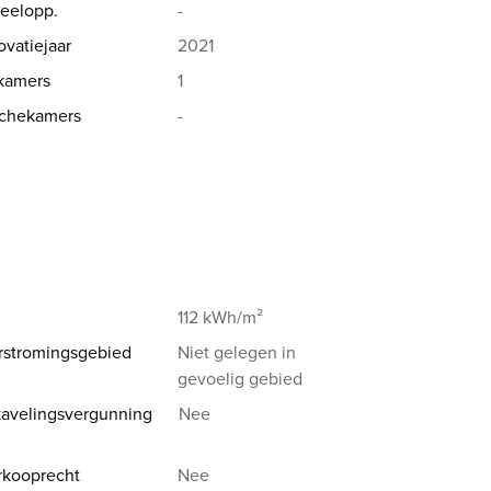
eelopp.
-
vatiejaar
2021
kamers
1
chekamers
-
112 kWh/m²
rstromingsgebied
Niet gelegen in
gevoelig gebied
avelingsvergunning
Nee
rkooprecht
Nee