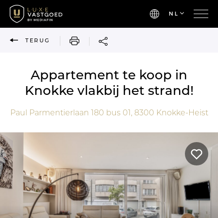
NL
AFDRUKKEN
TERUG
Appartement te koop in
Knokke vlakbij het strand!
Paul Parmentierlaan 180 bus 01,
8300
Knokke-Heist