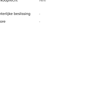
rkooprecht
Nee
terlijke beslissing
-
ore
-