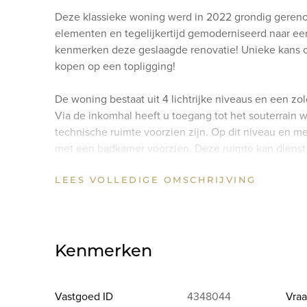
Deze klassieke woning werd in 2022 grondig geren
elementen en tegelijkertijd gemoderniseerd naar ee
kenmerken deze geslaagde renovatie! Unieke kans 
kopen op een topligging!
De woning bestaat uit 4 lichtrijke niveaus en een zol
Via de inkomhal heeft u toegang tot het souterrain 
technische ruimte voorzien zijn. Op dit niveau en me
met een badkamer voorzien. Deze ruimte kan dienst d
logeerkamer. Klanten of patiënten kunnen deze ruimt
LEES VOLLEDIGE OMSCHRIJVING
toegang tot de leefruimte via een interne traphal met
Het woonverdiep bestaat uit een statige inkomhal, e
plafondhoogte van 3.8m en een prachtige leefkeuken
de verdieping tussen het woonverdiep en het slaap
Kenmerken
ligbad én een inloopdouche voorzien. Op de eerste 
voorzien waarvan de hoofdslaapkamer over een balk
nogmaals 2 slaapkamers voorzien. Hierboven strekt 
Vastgoed ID
4348044
Vraa