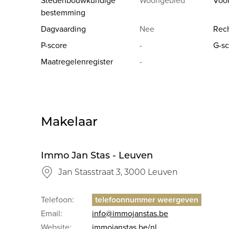
Stedenbouwkundige
Woongebied
Voo
bestemming
Dagvaarding
Nee
Rech
P-score
-
G-sc
Maatregelenregister
-
Makelaar
Immo Jan Stas - Leuven
Jan Stasstraat 3, 3000 Leuven
Telefoon:
Email:
info@immojanstas.be
Website:
immojanstas.be/nl