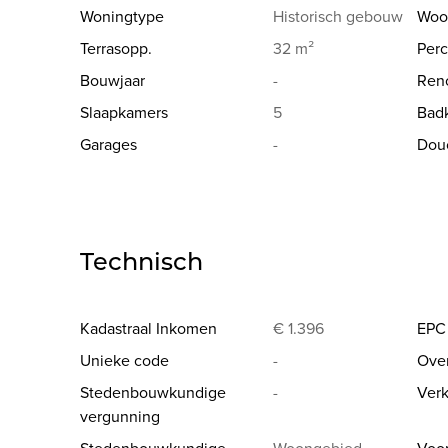
Woningtype
Historisch gebouw
Woo
Prima ligging aan de rand van het centrum en met ee
Terrasopp.
32 m²
Perc
de deur. Nabij het station, winkels, sportfaciliteiten,
wandelafstand!
Bouwjaar
-
Reno
Slaapkamers
5
Bad
EPC 37kWh(A-label)! Elektriciteit conform! Asbestvei
Garages
-
Dou
Indien u deze leuke woning graag bezoekt dan kan u
via vincent@immojanstas.be of op 0477284876.
Bijkomende info (EPC, bodemattest, elektriciteitsatt
Technisch
Kadastraal Inkomen
€ 1.396
EPC
Unieke code
-
Ove
Stedenbouwkundige
-
Verk
vergunning