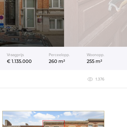
Vraagprijs
Perceelopp.
Woonopp.
€ 1.135.000
260 m²
255 m²
1.376