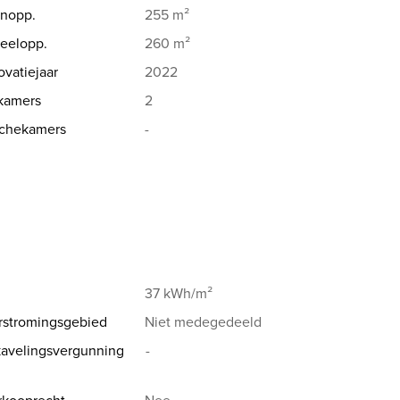
nopp.
255 m²
n dubbele rij publieke parkeerplaatsen voor
eelopp.
260 m²
 eet- en drankgelegenheden, ..... alles op
vatiejaar
2022
kamers
2
lig! Niet-overstromingsgevoelig!
chekamers
-
 mij steeds bereiken
est, enz...) kan U hier downloaden ↓
37 kWh/m²
rstromingsgebied
Niet medegedeeld
avelingsvergunning
-