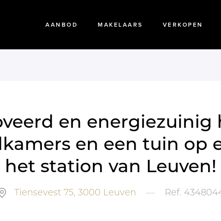
AANBOD
MAKELAARS
VERKOPEN
veerd en energiezuinig
kamers en een tuin op e
het station van Leuven!
Tiensevest 75,
3000
Leuven
—
Ref.
434804