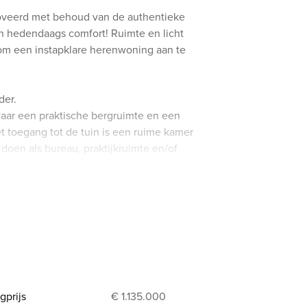
oveerd met behoud van de authentieke
n hedendaags comfort! Ruimte en licht
om een instapklare herenwoning aan te
der.
waar een praktische bergruimte en een
t toegang tot de tuin is een ruime kamer
oen als bureau, praktijkruimte en/of
e via de inkomhal bereiken en u heeft zelf
 een apart toilet.
en zit- en een eetplaats met een
 met zicht op en toegang tot de tuin. Op
verdiep is een ruime badkamer met een
verdieping zijn 2 mooie slaapkamers
on beschikt. Op de tweede verdieping zijn
zich een goed geïsoleerde bergzolder.
gprijs
€ 1.135.000