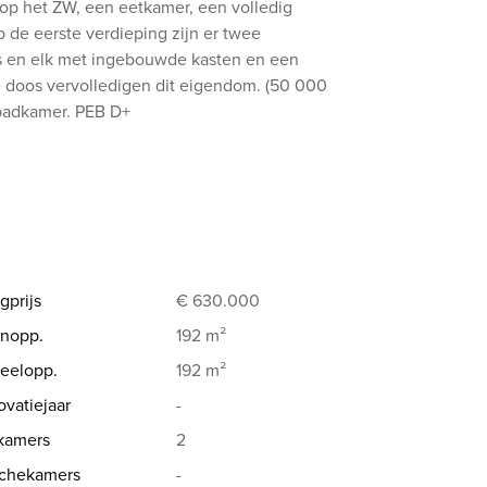
2 op het ZW, een eetkamer, een volledig
 de eerste verdieping zijn er twee
as en elk met ingebouwde kasten en een
 doos vervolledigen dit eigendom. (50 000
 badkamer. PEB D+
gprijs
€ 630.000
nopp.
192 m²
eelopp.
192 m²
vatiejaar
-
kamers
2
chekamers
-