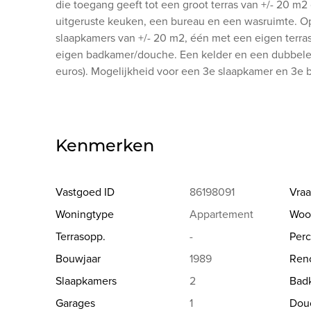
die toegang geeft tot een groot terras van +/- 20 m
uitgeruste keuken, een bureau en een wasruimte. Op
slaapkamers van +/- 20 m2, één met een eigen terr
eigen badkamer/douche. Een kelder en een dubbele
euros). Mogelijkheid voor een 3e slaapkamer en 3e
Kenmerken
Vastgoed ID
86198091
Vraa
Woningtype
Appartement
Woo
Terrasopp.
-
Perc
Bouwjaar
1989
Reno
Slaapkamers
2
Bad
Garages
1
Dou