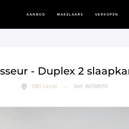
AANBOD
MAKELAARS
VERKOPEN
asseur - Duplex 2 slaapka
1180
Uccle
—
Ref.
86198091