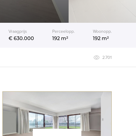
Vraagprijs
Perceelopp.
Woonopp.
€ 630.000
192 m²
192 m²
2.701