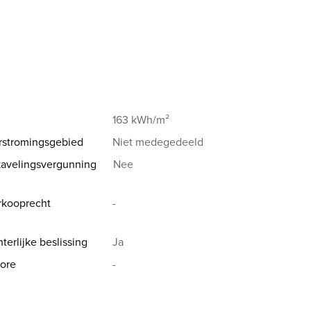
163 kWh/m²
rstromingsgebied
Niet medegedeeld
avelingsvergunning
Nee
rkooprecht
-
terlijke beslissing
Ja
ore
-