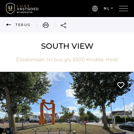
NL
AFDRUKKEN
TERUG
SOUTH VIEW
Elizabetlaan 141 bus glv,
8300
Knokke-Heist