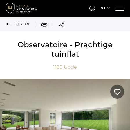
NL
AFDRUKKEN
TERUG
Observatoire - Prachtige
tuinflat
1180
Uccle